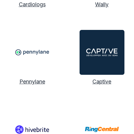
Cardiologs
Wally
Pennylane
Captive