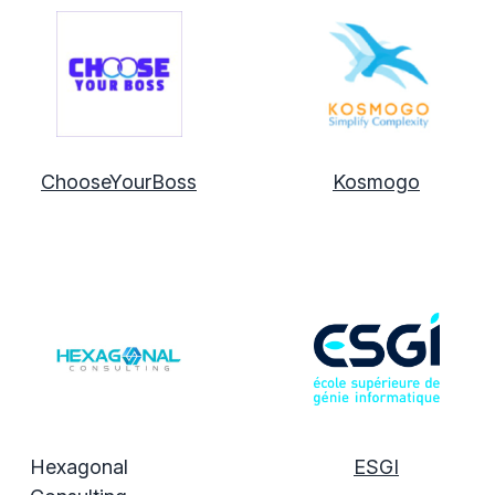
ChooseYourBoss
Kosmogo
Hexagonal
ESGI