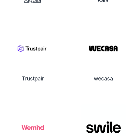
Algolia
Kalai
Trustpair
wecasa