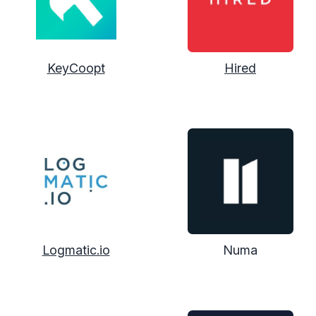
KeyCoopt
Hired
Logmatic.io
Numa