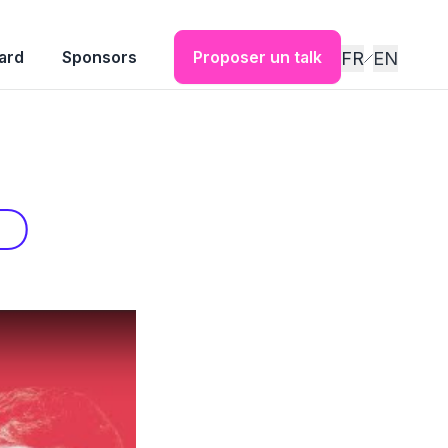
ard
Sponsors
Proposer un talk
FR
EN
DD