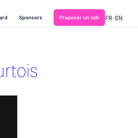
ard
Sponsors
Proposer un talk
FR
EN
rtois